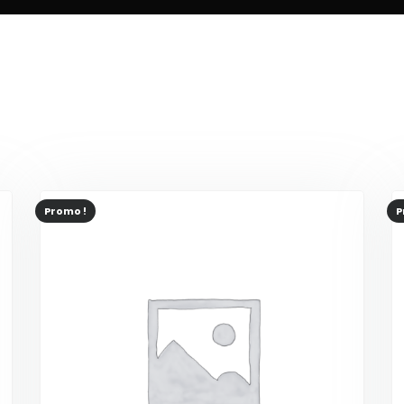
Promo !
P