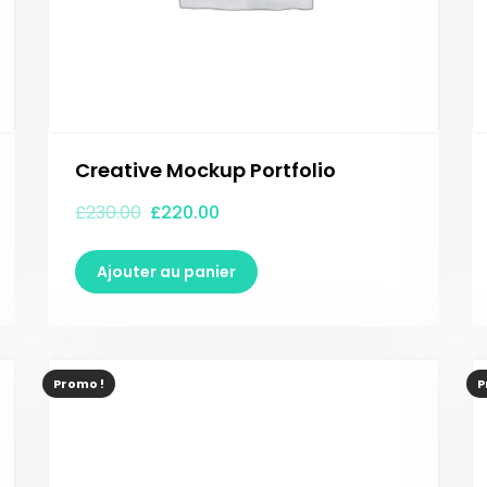
Creative Mockup Portfolio
£
230.00
£
220.00
Ajouter au panier
Promo !
P