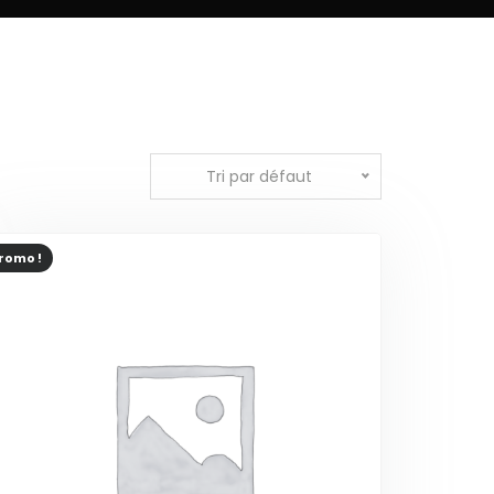
Tri par défaut
romo !